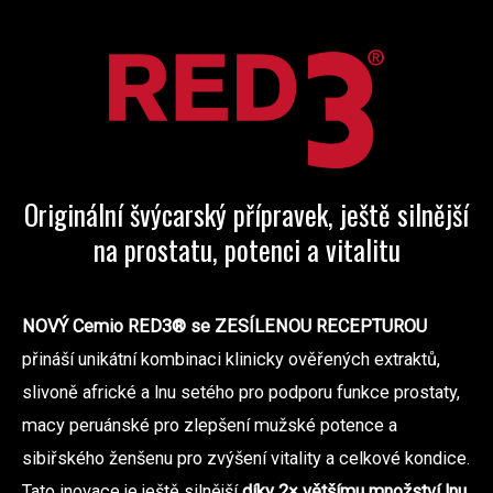
Originální švýcarský přípravek, ještě silnější
na prostatu, potenci a vitalitu
NOVÝ Cemio RED3® se ZESÍLENOU RECEPTUROU
přináší unikátní kombinaci klinicky ověřených extraktů,
slivoně africké a lnu setého pro podporu funkce prostaty,
macy peruánské pro zlepšení mužské potence a
sibiřského ženšenu pro zvýšení vitality a celkové kondice.
Tato inovace je ještě silnější
díky 2× většímu množství lnu