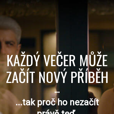
KAŽDÝ VEČER MŮŽE
ZAČÍT NOVÝ PŘÍBĚH
...
...tak proč ho nezačít
právě teď.